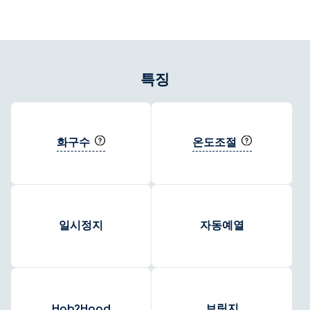
겉면을 익힌 후, 즉시 온도를 낮추어 육즙이 풍부한 미디엄 레어 스테
이크로 쉽게 즐길 수 있습니다.
특징
화구수
온도조절
일시정지
자동예열
Hob2Hood
브릿지