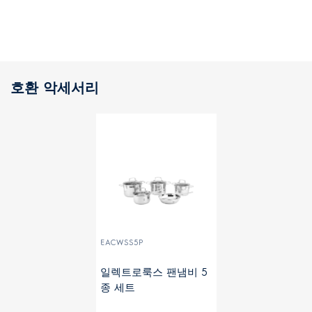
호환 악세서리
EACWSS5P
일렉트로룩스 팬냄비 5
종 세트