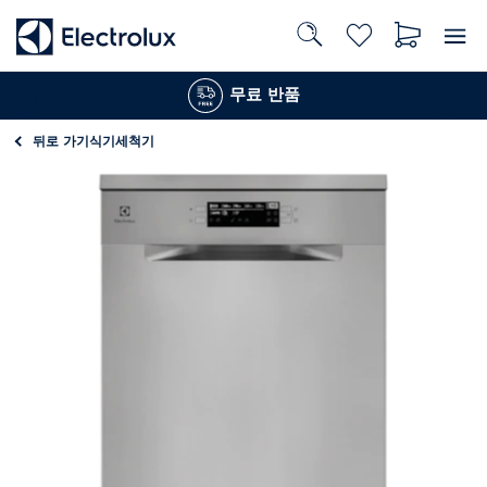
무료 반품
뒤로 가기
식기세척기