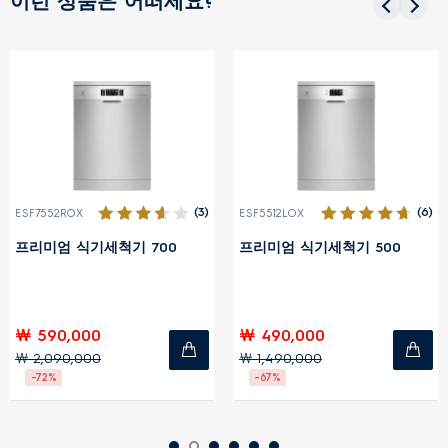
이런 상품은 어떠세요?
(3)
(6)
F7552ROX
ESF5512LOX
EIS
리미엄 식기세척기 700
프리미엄 식기세척기 500
인
(U
 590,000
￦ 490,000
￦
2,090,000
￦ 1,490,000
-72%
-67%