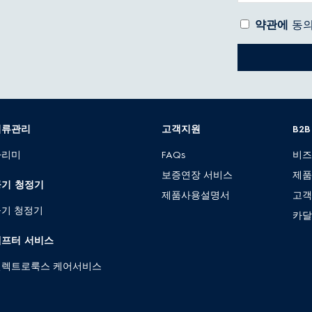
약관에
동의
의류관리
고객지원
B2
다리미
FAQs
비
보증연장 서비스
제
공기 청정기
제품사용설명서
고
기 청정기
카달
에프터 서비스
일렉트로룩스 케어서비스