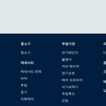
청소기
주방가전
청소기
전기레인지
블렌더
액세서리
커피 메이커
액세서리 전체
공
전기포트
바닥
에어 프라이어
주방
식기세척기
공기
주방후드
의류케어
오븐