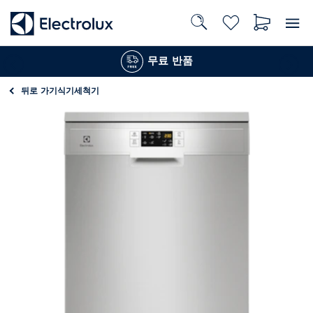
무료 반품
뒤로 가기
식기세척기