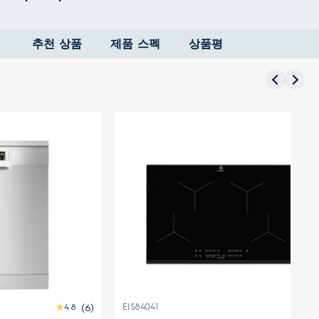
추천 상품
제품 스펙
상품평
00P
E7EC1-600P
(131)
4.8