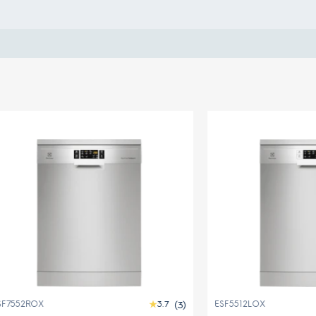
EIS84041
E7TB1-7
(6)
(1)
4.8
5