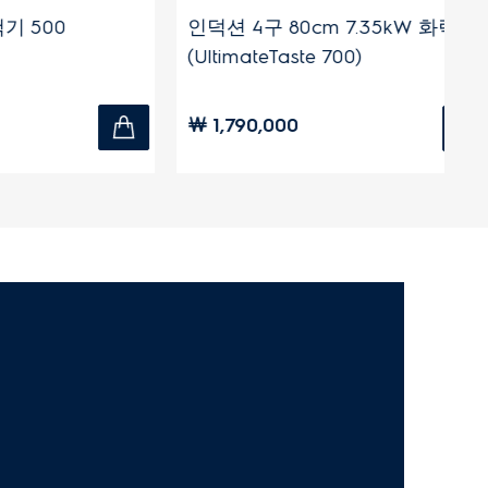
테이스트 700 1500W 초고속
얼티밋테이스트 700 
더
일러 에스프레소 커피 
9,000
￦ 549,000
,000
￦ 999,000
-16%
-45%