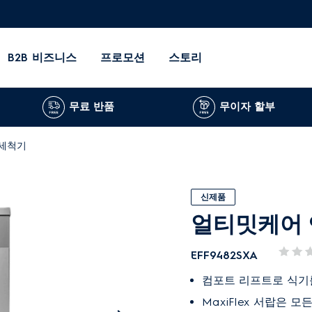
B2B 비즈니스
프로모션
스토리
무료 반품
무이자 할부
기세척기
신제품
얼티밋케어 
EFF9482SXA
컴포트 리프트로 식기
MaxiFlex 서랍은 