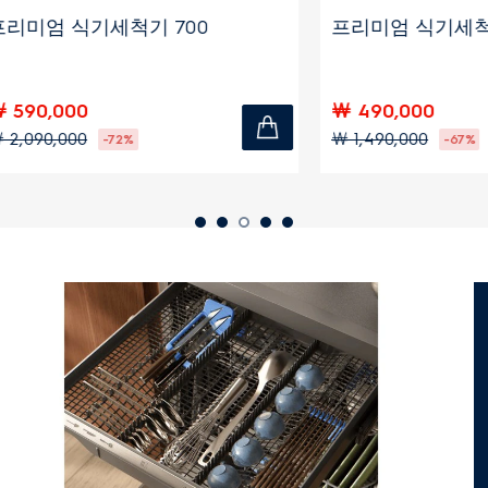
인덕션 4구 80cm 7.35kW 화력
얼티밋
(UltimateTaste 700)
블렌
￦ 20
￦ 1,790,000
￦ 249