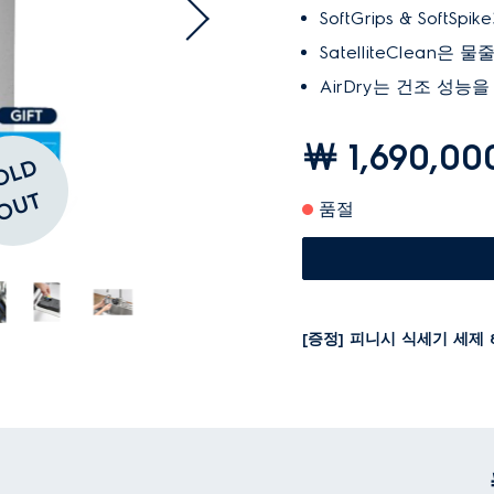
SoftGrips & Sof
SatelliteClea
AirDry는 건조 성능
￦ 1,690,00
S
O
L
D
O
U
T
품절
[증정] 피니시 식세기 세제 
기