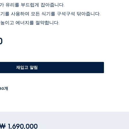
tSpike가 유리를 부드럽게 잡아줍니다.
n은 물줄기를 사용하여 모든 식기를 구석구석 닦아줍니다.
을 높이고 에너지를 절약합니다.
0
S
O
L
D
O
U
T
재입고 알림
80개
￦ 1,690,000