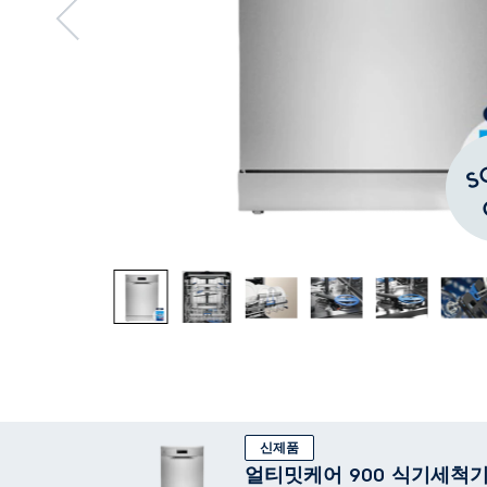
신제품
얼티밋케어 900 식기세척