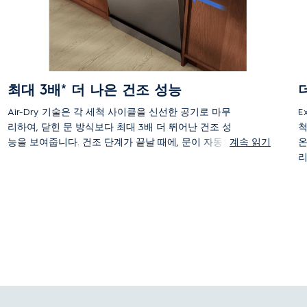
최대 3배* 더 나은 건조 성능
Air-Dry 기술은 각 세척 사이클을 신선한 공기로 마무
E
리하여, 닫힌 문 방식보다 최대 3배 더 뛰어난 건조 성
척
능을 보여줍니다. 건조 단계가 끝날 때에, 문이 자동으
계속 읽기
온
로 10cm 열려서 사용자가 손대지 않아도 됩니다. 이를
리
통해 내부 공기가 순환하여 접시와 수저가 완전히 건조
되고 얼룩없이 마무리되며, 동시에 에너지도 절약됩니
다.
KS C IEC 60436:2015 한국 표준에 따라 에어드라이
(AirDry) 자동 도어 오픈 적용 여부를 비교해 진행한 내부
테스트 결과에 기반함. (시험 모델: ESC6830SX)