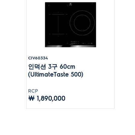
CIV60334
인덕션 3구 60cm
(UltimateTaste 500)
RCP
￦ 1,890,000