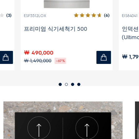
(6)
X
EIS84041
 식기세척기 500
인덕션 4구 80cm 7.35k
(UltimateTaste 700)
000
￦ 1,790,000
000
-67%