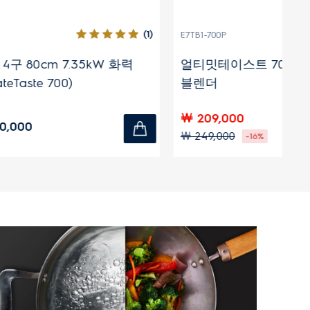
(1)
(131)
E7TB1-700P
E7
W 화력
얼티밋테이스트 700 1500W 초고속
얼
블렌더
일
￦ 209,000
￦
￦ 249,000
￦ 
-16%