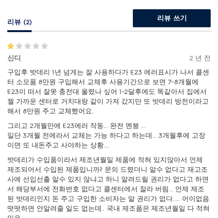
리뷰 쓰기
리뷰 (2)
신디
2 년 전
구입후 밧데리 1년 넘게는 잘 사용하다가 E23 에러표시가 나서 콜센
터 소모품 8만원 구입해서 교체후 사용기간으로 보면 7~8개월에
E23이 떠서 잘못 충전대 올렸나 싶어 1~2달후에도 똑같아서 집에서
젤 가까운 센터로 거치대랑 같이 가져 갔지만 또 밧데리 방전이라고
해서 8만원 주고 교체했어요.
그리고 2개월만에 E23에러 작동... 완전 멘붕 ...
일단 3개월 전에라서 교체는 가능 하다고 하는데... 3개월후에 고장
이면 또 내돈주고 사야하는 상황....
밧데리가 수입품이라서 제조년월일 제품에 적혀 있지않아서 언제
제조되어서 수입된 제품입니까? 문의 드렸더니 알수 없다고 재고조
사에 선입선출 알수 있지 않냐고 하니 알려드릴 권리가 없다고 하면
서 해당부서에 전화번호 없다고 콜센터에서 잘라 버림... 언제 제조
된 밧데리인지 돈 주고 구입한 소비자는 알 권리가 없다..... 어이없음.
떳떳하면 안알려줄 일도 없는데.. 국내 제조품은 제조년월일 다 적혀