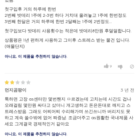
있음.
첫구입후 거의 하루에 한번
2번째 밧데리 1주에 2-3번 하다 거치대 올려놓고 1주에 한번정도
3번째 한달은 거의 하루에 한번 2달째는 1주에 2번정도...
첫구입보다 밧데리 사용횟수는 적은데 밧데리8만원 후덜덜합니다.
상품평은 1년 편하게 사용하고 그이후 스트레스 받는 물건 입니다.
(애물단지)
아니요, 이 제품을 추천하지 않습니다.
9
먼지곰팡이
3 년 전
툭하면 고장 as센터만 몇번짼지 ㅁ르겠는데 고치는데 시간도 겁나
오래걸림 몇만원 싸다고 샀더니 개고생하고 돈은돈대로 깨지고 스
트레스받음. 그래도 어찌어찌 수리해가며 쓰긴쓰니까 버리지도 못
하고 계속 쓸수밖에 없어 짜증남. 조금더주고 as원활한 국내제품 사
세요 그게결국 경제적인거 같아요
아니요, 이 제품을 추천하지 않습니다.