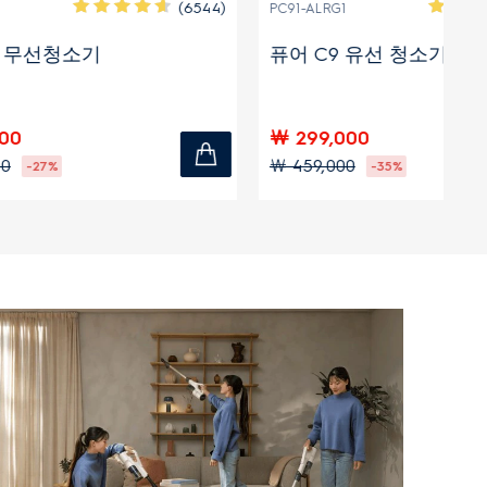
(6544)
(325)
PC91-ALRG1
PC
퓨어 C9 유선 청소기
퓨
￦ 299,000
￦
￦ 459,000
￦ 
-35%