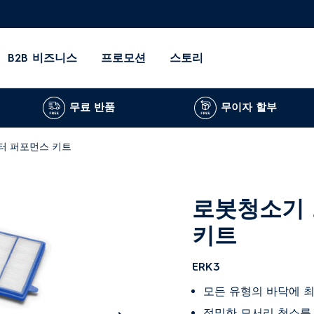
B2B 비즈니스
프로모션
스토리
무료 반품
무이자 할부
터 퍼포먼스 키트
로봇청소기 
키트
ERK3
모든 유형의 바닥에 
정밀한 모서리 청소를