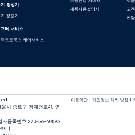
보증연장 서비스
제
공기 청정기
제품사용설명서
고
기 청정기
카달
에프터 서비스
일렉트로룩스 케어서비스
ved.
|
|
이용약관
개인정보 처리 방침
울시 종로구 청계천로41, 영
자등록번호 220-86-40895
ㅣ
238