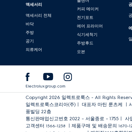
블렌더
액세서리
커피 메이커
액세서리 전체
공
전기포트
바닥
에어 프라이어
주방
식기세척기
공기
주방후드
의류케어
오븐
Electroluxgroup.com
Copyright 2026 일렉트로룩스 - All Rights Reser
일렉트로룩스코리아(주)ㅣ 대표자 마틴 룬츠케 ㅣ서
풍빌딩 22층
통신판매업신고번호
2022 –
서울종로
– 1755
ㅣ 사업
고객센터
ㅣ제품구매 및 배송문의
1566-1238
1670-1